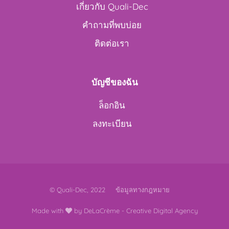
เกี่ยวกับ Quali-Dec
คำถามที่พบบ่อย
ติดต่อเรา
บัญชีของฉัน
ล็อกอิน
ลงทะเบียน
© Quali-Dec, 2022
ข้อมูลทางกฎหมาย
Made with
by DeLaCrème - Creative Digital Agency