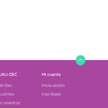
QUALI-DEC
Mi cuenta
li-Dec
Inicia sesión
cuentes
inscríbase
n nosotros