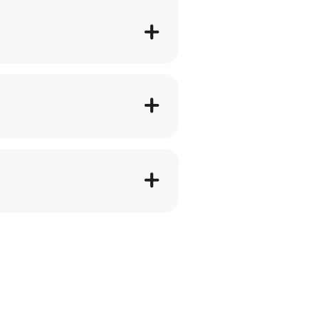
+
+
+