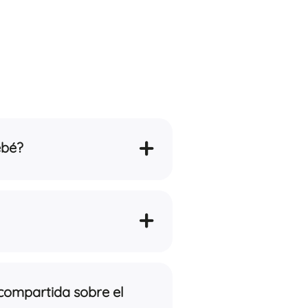
+
ebé?
+
 compartida sobre el