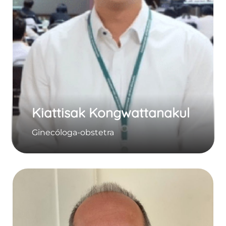
Kiattisak Kongwattanakul
Ginecóloga-obstetra