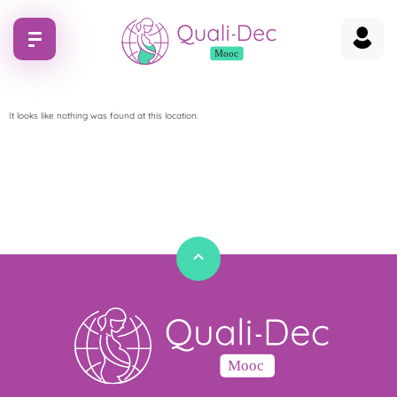
การฝึกอบรม
เกี่ยวกับ
ลงทะเบียน
It looks like nothing was found at this location.