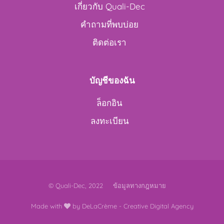
เกี่ยวกับ Quali-Dec
คำถามที่พบบ่อย
ติดต่อเรา
บัญชีของฉัน
ล็อกอิน
ลงทะเบียน
© Quali-Dec, 2022
ข้อมูลทางกฎหมาย
Made with
by DeLaCrème - Creative Digital Agency