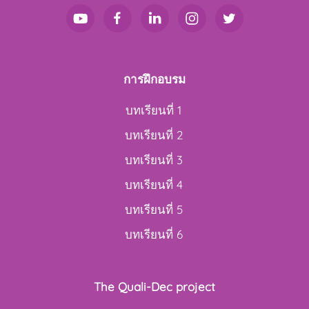
การฝึกอบรม
บทเรียนที่ 1
บทเรียนที่ 2
บทเรียนที่ 3
บทเรียนที่ 4
บทเรียนที่ 5
บทเรียนที่ 6
The Quali-Dec project